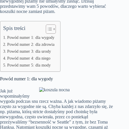
niewygodnej piżamy nie umiałyśmy zasnąć. Dzisiaj
przedstawimy wam 5 powodów, dlaczego warto wybierać
koszulki nocne zamiast piżam.
Spis treści
Powód numer 1: dla wygody
Powód numer 2: dla zdrowia
Powód numer 3: dla urody
Powód numer 4: dla niego
Powód numer 5: dla mody
Powód numer 1: dla wygody
Jak już
wspominałyśmy
wygoda podczas snu rzecz ważna. A jak wiadomo piżamy
często za wygodne nie są. Chyba każdej z nas zdarzyło się, że
np. piżama, którą stricte dostałyśmy pod choinkę była
niewygodna, często uwierała, przez co poniekąd
przeżywaliśmy “bezsenność w Seattle” z tym, że bez Toma
Hanksa. Natomiast koszulki nocne są wygodne, czasami aż