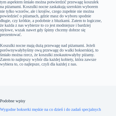
tym aspektem śmiało można potwierdzić przewagę koszulek
na piżamami. Koszulki nocne zaskakują szerokim wyborem
nie tylko wzorów, ale i krojów, czego zupełnie nie można
powiedzieć o piżamach, gdzie masz do wyboru spodnie
długie, czy krótkie, a podobnie z bluzkami. Zatem to logiczne,
że każda z nas wybierze to co jest modniejsze i bardziej
stylowe, wszak nawet gdy śpimy chcemy dobrze się
prezentować.
Koszulki nocne mają dużą przewagę nad piżamami. Jeżeli
porównywałybyśmy ową przewagę do walki bokserskiej, to
śmiało można rzecz, że koszulki znokautowałyby piżamy.
Zatem to najlepszy wybór dla każdej kobiety, która zawsze
wybiera to, co najlepsze, czyli dla każdej z nas.
Podobne wpisy
Wygodne bokserki męskie na co dzień i do zadań specjalnych