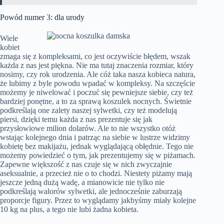
Powód numer 3: dla urody
Wiele
kobiet
zmaga się z kompleksami, co jest oczywiście błędem, wszak
każda z nas jest piękna. Nie ma tutaj znaczenia rozmiar, który
nosimy, czy rok urodzenia. Ale cóż taka nasza kobieca natura,
że lubimy z byle powodu wpadać w kompleksy. Na szczęście
możemy je niwelować i poczuć się pewniejsze siebie, czy też
bardziej ponętne, a to za sprawą koszulek nocnych. Świetnie
podkreślają one zalety naszej sylwetki, czy też modelują
piersi, dzięki temu każda z nas prezentuje się jak
przysłowiowe milion dolarów. Ale to nie wszystko otóż
wstając kolejnego dnia i patrząc na siebie w lustrze widzimy
kobietę bez makijażu, jednak wyglądającą obłędnie. Tego nie
możemy powiedzieć o tym, jak prezentujemy się w piżamach.
Zapewne większość z nas czuje się w nich zwyczajnie
aseksualnie, a przecież nie o to chodzi. Niestety piżamy mają
jeszcze jedną dużą wadę, a mianowicie nie tylko nie
podkreślają walorów sylwetki, ale jednocześnie zaburzają
proporcje figury. Przez to wyglądamy jakbyśmy miały kolejne
10 kg na plus, a tego nie lubi żadna kobieta.