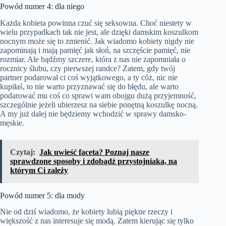
Powód numer 4: dla niego
Każda kobieta powinna czuć się seksowna. Choć niestety w
wielu przypadkach tak nie jest, ale dzięki damskim koszulkom
nocnym może się to zmienić. Jak wiadomo kobiety nigdy nie
zapominają i mają pamięć jak słoń, na szczęście pamięć, nie
rozmiar. Ale bądźmy szczere, która z nas nie zapomniała o
rocznicy ślubu, czy pierwszej randce? Zatem, gdy twój
partner podarował ci coś wyjątkowego, a ty cóż, nic nie
kupiłaś, to nie warto przyznawać się do błędu, ale warto
podarować mu coś co sprawi wam obojgu dużą przyjemność,
szczególnie jeżeli ubierzesz na siebie ponętną koszulkę nocną.
A my już dalej nie będziemy wchodzić w sprawy damsko-
męskie.
Czytaj:
Jak uwieść faceta? Poznaj nasze
sprawdzone sposoby i zdobądź przystojniaka, na
którym Ci zależy
Powód numer 5: dla mody
Nie od dziś wiadomo, że kobiety lubią piękne rzeczy i
większość z nas interesuje się modą. Zatem kierując się tylko