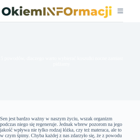
Przejdź
do
treści
5 powodów, dlaczego warto wybierać koszulki nocne zamiast
pidżamy
Sen jest bardzo ważny w naszym życiu, wszak organizm
podczas niego się regeneruje. Jednak wbrew pozorom na jego
jakość wpływa nie tylko rodzaj łóżka, czy też materaca, ale to
w czym śpimy. Chyba każdej z nas zdarzyło się, że z powodu