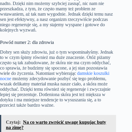
nadto. Dzięki nim możemy szybciej zasnąć, nic nam nie
przeszkadza, z tym, że często mamy też problem ze
wstawaniem, aż tak nam wygodnie. Jednak dzięki temu nasz
sen jest efektywny, a nasz organizm rzeczywiście podczas
niego regeneruje się, a my stajemy wyspane i gotowe do
kolejnych wyzwań.
Powód numer 2: dla zdrowia
Dobry sen służy zdrowiu, już o tym wspominałyśmy. Jednak
to w czym śpimy również ma duże znaczenie. Otóż piżamy
często są tak zabudowane, że skóra nie ma czym oddychać,
co sprawia, że budzimy się spocone, a jej stan pozostawia
wiele do życzenia. Natomiast wybierając
damskie koszulki
nocne
możemy zdecydowanie pozbyć się tego problemu,
wszak delikatny materiał muska nasze ciało, a skóra może
oddychać. Dzięki temu również się regeneruje i zwyczajnie
lepiej się prezentuje. Dotleniona skóra jest też miększa w
dotyku i ma mniejsze tendencje to wysuszania się, a to
przecież także bardzo ważne.
Czytaj:
Na co warto zwrócić uwagę kupując buty
na zimę?