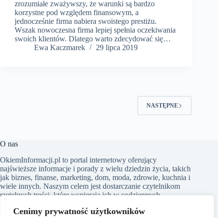
zrozumiałe zważywszy, że warunki są bardzo
korzystne pod względem finansowym, a
jednocześnie firma nabiera swoistego prestiżu.
Wszak nowoczesna firma lepiej spełnia oczekiwania
swoich klientów. Dlatego warto zdecydować się…
​Ewa Kaczmarek
29 lipca 2019
NASTĘPNE
O nas
​OkiemInformacji.pl to portal internetowy oferujący
najświeższe informacje i porady z wielu dziedzin życia, takich
jak biznes, finanse, marketing, dom, moda, zdrowie, kuchnia i
wiele innych. Naszym celem jest dostarczanie czytelnikom
rzetelnych treści, które wspierają ich w codziennych
wyborach i poszerzają horyzonty. Dbamy o to, aby nasze
Cenimy prywatność użytkowników
artykuły były zrozumiałe i dostępne dla każdego, niezależnie