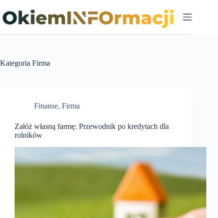
Przejdź
do
treści
Kategoria
Firma
Finanse
,
Firma
Załóż własną farmę: Przewodnik po kredytach dla
rolników