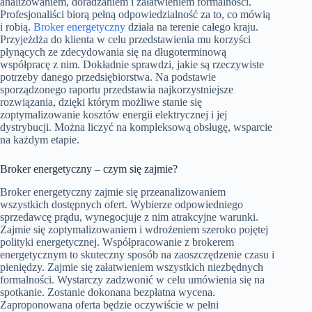
analizowaniem, doradzaniem i załatwieniem formalności.
Profesjonaliści biorą pełną odpowiedzialność za to, co mówią
i robią.
Broker energetyczny
działa na terenie całego kraju.
Przyjeżdża do klienta w celu przedstawienia mu korzyści
płynących ze zdecydowania się na długoterminową
współpracę z nim. Dokładnie sprawdzi, jakie są rzeczywiste
potrzeby danego przedsiębiorstwa. Na podstawie
sporządzonego raportu przedstawia najkorzystniejsze
rozwiązania, dzięki którym możliwe stanie się
zoptymalizowanie kosztów energii elektrycznej i jej
dystrybucji. Można liczyć na kompleksową obsługę, wsparcie
na każdym etapie.
Broker energetyczny – czym się zajmie?
Broker energetyczny zajmie się przeanalizowaniem
wszystkich dostępnych ofert. Wybierze odpowiedniego
sprzedawcę prądu, wynegocjuje z nim atrakcyjne warunki.
Zajmie się zoptymalizowaniem i wdrożeniem szeroko pojętej
polityki energetycznej. Współpracowanie z brokerem
energetycznym to skuteczny sposób na zaoszczędzenie czasu i
pieniędzy. Zajmie się załatwieniem wszystkich niezbędnych
formalności. Wystarczy zadzwonić w celu umówienia się na
spotkanie. Zostanie dokonana bezpłatna wycena.
Zaproponowana oferta będzie oczywiście w pełni