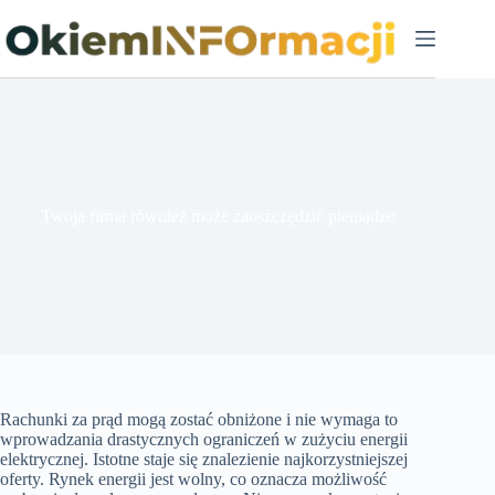
Przejdź
do
treści
Twoja firma również może zaoszczędzić pieniądze
Rachunki za prąd mogą zostać obniżone i nie wymaga to
wprowadzania drastycznych ograniczeń w zużyciu energii
elektrycznej. Istotne staje się znalezienie najkorzystniejszej
oferty. Rynek energii jest wolny, co oznacza możliwość