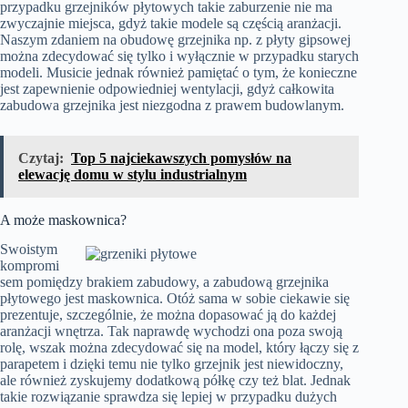
przypadku grzejników płytowych takie zaburzenie nie ma
zwyczajnie miejsca, gdyż takie modele są częścią aranżacji.
Naszym zdaniem na obudowę grzejnika np. z płyty gipsowej
można zdecydować się tylko i wyłącznie w przypadku starych
modeli. Musicie jednak również pamiętać o tym, że konieczne
jest zapewnienie odpowiedniej wentylacji, gdyż całkowita
zabudowa grzejnika jest niezgodna z prawem budowlanym.
Czytaj:
Top 5 najciekawszych pomysłów na
elewację domu w stylu industrialnym
A może maskownica?
Swoistym
kompromi
sem pomiędzy brakiem zabudowy, a zabudową grzejnika
płytowego jest maskownica. Otóż sama w sobie ciekawie się
prezentuje, szczególnie, że można dopasować ją do każdej
aranżacji wnętrza. Tak naprawdę wychodzi ona poza swoją
rolę, wszak można zdecydować się na model, który łączy się z
parapetem i dzięki temu nie tylko grzejnik jest niewidoczny,
ale również zyskujemy dodatkową półkę czy też blat. Jednak
takie rozwiązanie sprawdza się lepiej w przypadku dużych