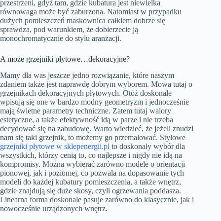
przestrzeni, gdyż tam, gdzie kubatura jest niewielka
równowaga może być zaburzona. Natomiast w przypadku
dużych pomieszczeń maskownica całkiem dobrze się
sprawdza, pod warunkiem, że dobierzecie ją
monochromatycznie do stylu aranżacji.
A może grzejniki płytowe…dekoracyjne?
Mamy dla was jeszcze jedno rozwiązanie, które naszym
zdaniem także jest naprawdę dobrym wyborem. Mowa tutaj o
grzejnikach dekoracyjnych płytowych. Otóż doskonale
wpisują się one w bardzo modny geometryzm i jednocześnie
mają świetne parametry techniczne. Zatem tutaj walory
estetyczne, a także efektywność idą w parze i nie trzeba
decydować się na zabudowę. Warto wiedzieć, że jeżeli znudzi
nam się taki grzejnik, to możemy go przemalować. Stylowe
grzejniki płytowe w sklepenergii.pl
to doskonały wybór dla
wszystkich, którzy cenią to, co najlepsze i nigdy nie idą na
kompromisy. Można wybierać zarówno modele o orientacji
pionowej, jak i poziomej, co pozwala na dopasowanie tych
modeli do każdej kubatury pomieszczenia, a także wnętrz,
gdzie znajdują się duże skosy, czyli ogrzewania poddasza.
Linearna forma doskonale pasuje zarówno do klasycznie, jak i
nowocześnie urządzonych wnętrz.