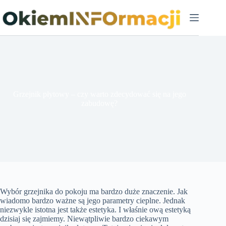
Przejdź
do
treści
Grzejnik płytowy – czy warto zdecydować się na jego
zabudowę?
Wybór grzejnika do pokoju ma bardzo duże znaczenie. Jak
wiadomo bardzo ważne są jego parametry cieplne. Jednak
niezwykle istotna jest także estetyka. I właśnie ową estetyką
dzisiaj się zajmiemy. Niewątpliwie bardzo ciekawym