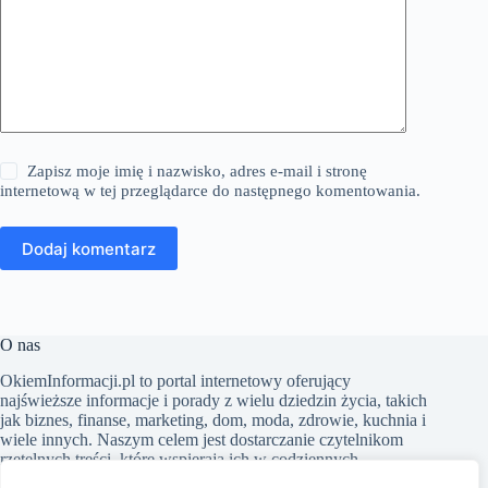
Zapisz moje imię i nazwisko, adres e-mail i stronę
internetową w tej przeglądarce do następnego komentowania.
Dodaj komentarz
O nas
​OkiemInformacji.pl to portal internetowy oferujący
najświeższe informacje i porady z wielu dziedzin życia, takich
jak biznes, finanse, marketing, dom, moda, zdrowie, kuchnia i
wiele innych. Naszym celem jest dostarczanie czytelnikom
rzetelnych treści, które wspierają ich w codziennych
wyborach i poszerzają horyzonty. Dbamy o to, aby nasze