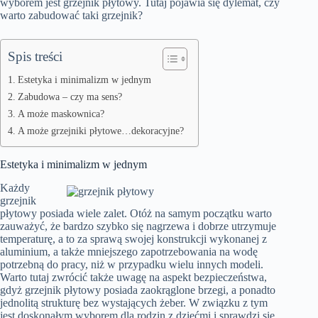
wyborem jest grzejnik płytowy. Tutaj pojawia się dylemat, czy
warto zabudować taki grzejnik?
Spis treści
Estetyka i minimalizm w jednym
Zabudowa – czy ma sens?
A może maskownica?
A może grzejniki płytowe…dekoracyjne?
Estetyka i minimalizm w jednym
Każdy
grzejnik
płytowy posiada wiele zalet. Otóż na samym początku warto
zauważyć, że bardzo szybko się nagrzewa i dobrze utrzymuje
temperaturę, a to za sprawą swojej konstrukcji wykonanej z
aluminium, a także mniejszego zapotrzebowania na wodę
potrzebną do pracy, niż w przypadku wielu innych modeli.
Warto tutaj zwrócić także uwagę na aspekt bezpieczeństwa,
gdyż grzejnik płytowy posiada zaokrąglone brzegi, a ponadto
jednolitą strukturę bez wystających żeber. W związku z tym
jest doskonałym wyborem dla rodzin z dziećmi i sprawdzi się