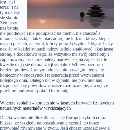
jest „tu i
teraz” i na
tym należy
się skupić.
Zen uczy
nas by się
nie poddawać i nie podupadać na duchu, nie zbaczać z
obranej ścieżki, a także otaczać się nie ludźmi, którzy klepią
nas po plecach, ale tymi, którzy potrafią wytknąć błędy. Uczy
nas, że w każdej sytuacji należy usilnie znajdować jakąś jasną
stronę, a dodatkowo tego, że wszystko ma swój określony i
zaplanowany czas i nie należy martwić się na zapas. Jak te
kwestie mają się do aranżacji sypialni? Wbrew pozorom
bardzo, ponieważ w tym odniesieniu nasze „tu i teraz” to
konieczny wypoczynek i regeneracja przed wyzwaniami
kolejnego dnia. Dlatego nic w sypialni nie powinno nas
rozpraszać czy powodować nasze rozdrażnienie, a wnętrze
powinno budować spokój i harmonię.
Wnętrze sypialni – koniecznie w jasnych barwach i z użyciem
naturalnych materiałów wyciszających
Dalekowschodnie filozofie stają się Europejczykom coraz
bliższe, ze względu na poszukiwanie czegoś, co może
przywołać równowagę w życiu. Jeśli chcesz urządzić swoją