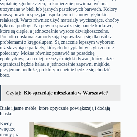
sypialnię zgodnie z zen, to koniecznie powinna być ona
utrzymana w bieli lub jasnych pastelowych barwach. Kolory
muszą bowiem sprzyjać uspokojeniu i stanowi głębokiej
relaksacji. Warto również użyć materiały wyciszające, choćby
tylko na podłogi. Na pewno sprawdzą się panele korkowe,
które są ciepłe, a jednocześnie wysoce dźwiękoszczelne.
Ponadto doskonale amortyzują i sprawdzają się dla osób z
problemami z kręgosłupem. Są znacznie lepszym wyborem
niż skrzypiące parkiety, których do sypialni w stylu zen nie
polecamy. Można również postawić na posadzkę
epoksydową, a na niej rozłożyć miękki dywan, który także
ograniczał będzie hałas, a jednocześnie zapewni miękkie,
przyjemne podłoże, po którym chętnie będzie się chodzić
boso.
Czytaj:
Kto sprzedaje mieszkania w Warszawie?
Białe i jasne meble, które optycznie powiększają i dodają
blasku
Kiedy
wnętrze
mamy już