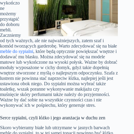
wykończo
ne
możemy
przystąpić
do doboru
mebli.
Zaczniemy
od tych ważnych, ale nie najważniejszych, zatem szaf i
komód tworzących garderobę. Warto zdecydować się na białe
meble do sypialni
, które będą optycznie powiększać wnętrze i
dodawać mu blasku. Można zdecydować się na modele
matowe lub wykończone na wysoki połysk. Ważne by dobrać
moduły wyposażone w cichy domyk, gdyż takie dopełnią
wnętrze stworzone z myślą o najlepszym odpoczynku. Szafa z
lustrem nie powinna stać naprzeciw łóżka, najlepiej jeśli jest
ustawiona obok niego. Do sypialni można wybrać także
toaletkę, wszak poranne wykonywanie makijażu czy
muśnięcie skóry perfumami także należy do przyjemności.
Ważne by dać sobie na wszystkie czynności czas i nie
wykonywać ich w pośpiechu, który generuje stres.
Serce sypialni, czyli łóżko i jego aranżacja w duchu zen
Skoro wybieramy białe lub utrzymane w jasnych barwach
meble do sypialni, to w tej samej tonacji powinno być łóżko.