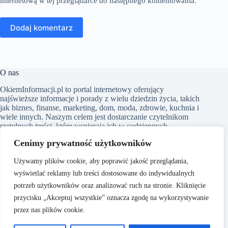
internetową w tej przeglądarce do następnego komentowania.
Dodaj komentarz
O nas
​OkiemInformacji.pl to portal internetowy oferujący
najświeższe informacje i porady z wielu dziedzin życia, takich
jak biznes, finanse, marketing, dom, moda, zdrowie, kuchnia i
wiele innych. Naszym celem jest dostarczanie czytelnikom
rzetelnych treści, które wspierają ich w codziennych
wyborach i poszerzają horyzonty. Dbamy o to, aby nasze
Cenimy prywatność użytkowników
artykuły były zrozumiałe i dostępne dla każdego, niezależnie
od poziomu wiedzy w danym zakresie.
Używamy plików cookie, aby poprawić jakość przeglądania,
wyświetlać reklamy lub treści dostosowane do indywidualnych
potrzeb użytkowników oraz analizować ruch na stronie. Kliknięcie
przycisku „Akceptuj wszystkie” oznacza zgodę na wykorzystywanie
Copyright © 2026 - OkiemInformacji.pl
przez nas plików cookie.