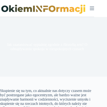
Przejdź
do
treści
Jak zaaranżować sypialnię zgodnie z filozofią zen? O
odnajdywaniu spokoju w niespokojnych czasach
Skupienie się na tym, co aktualnie nas dotyczy czasem może
być postrzegane jako egocentryzm, ale bardzo ważne jest
znajdywanie harmonii w codzienności, wyciszenie umysłu i
skupienie się na rzeczach istotnych, do których należy nie