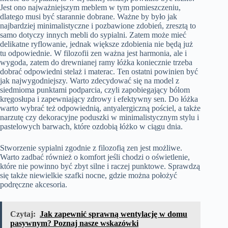
Jest ono najważniejszym meblem w tym pomieszczeniu,
dlatego musi być starannie dobrane. Ważne by było jak
najbardziej minimalistyczne i pozbawione zdobień, zresztą to
samo dotyczy innych mebli do sypialni. Zatem może mieć
delikatne ryflowanie, jednak większe zdobienia nie będą już
tu odpowiednie. W filozofii zen ważna jest harmonia, ale i
wygoda, zatem do drewnianej ramy łóżka koniecznie trzeba
dobrać odpowiedni stelaż i materac. Ten ostatni powinien być
jak najwygodniejszy. Warto zdecydować się na model z
siedmioma punktami podparcia, czyli zapobiegający bólom
kręgosłupa i zapewniający zdrowy i efektywny sen. Do łóżka
warto wybrać też odpowiednią, antyalergiczną pościel, a także
narzutę czy dekoracyjne poduszki w minimalistycznym stylu i
pastelowych barwach, które ozdobią łóżko w ciągu dnia.
Stworzenie sypialni zgodnie z filozofią zen jest możliwe.
Warto zadbać również o komfort jeśli chodzi o oświetlenie,
które nie powinno być zbyt silne i raczej punktowe. Sprawdzą
się także niewielkie szafki nocne, gdzie można położyć
podręczne akcesoria.
Czytaj:
Jak zapewnić sprawną wentylację w domu
pasywnym? Poznaj nasze wskazówki