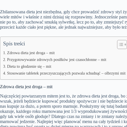
Zbilansowana dieta jest niezbędna, gdy chce prowadzić zdrowy styl życ
wiele mitów i właśnie z nimi dzisiaj się rozprawimy. Jednocześnie pami
nie po to, aby zachować smukłą sylwetkę, lecz po to, aby zmniejszyć 
przecież każde ciało jest piękne, ale jednak najważniejsze, aby było te
Spis treści
Zdrowa dieta jest droga – mit
Przygotowywanie zdrowych posiłków jest czasochłonne – mit
Dieta to głodzenie się – mit
Stosowanie tabletek przeczyszczających pozwala schudnąć – olbrzymi mit
Zdrowa dieta jest droga – mit
Najczęściej powtarzanym mitem jest to, że zdrowa dieta jest droga, bo
wszak, jeżeli będziecie kupować produkty spożywcze i nie będziecie 
nas kupuje za dużo, a potem sporo marnuje. Posłużymy się tutaj bad
okazuje, każdego roku marnowana jest 1/3 wyprodukowanej żywności. 
gdy tak wiele osób głoduje? Dlatego czas na zmiany i te zmiany należy 
marnować jedzenie. Najlepiej więc planować menu na cały tydzień i ku
dieta powinna być oparta w dużej mierze na warzywach i to z upraw ek