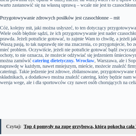
warto zastanowić się na własną uprawą – wcale nie jest to czasochłonn
Przygotowywanie zdrowych posiłków jest czasochłonne – mit
Cóż, kolejny mit, jaki można usłyszeć, to ten dotyczący przygotowyw
Wiele osób błędnie sądzi, że ich przygotowywanie jest nader czasochłon
prawda. Jeżeli potraficie gotować, to zajmie Wam to chwilę, a jeżeli ja
Waszą pasją, to tak naprawdę nie ma znaczenia, co przygotujecie, bo 
mieć problem. Oczywiście, jeżeli nie potraficie gotować bądź zwyczajn
ochoty, to nie oznacza, że możecie odżywiać się jedzeniem śmiecio
można zamówić
catering dietetyczny. Wrocław
, Warszawa, ale i Sop
naprawdę w każdym, nawet mniejszym, mieście, możecie znaleźć fir
cateringi. Takie jedzenie jest zdrowe, zbilansowane, przygotowywane t
składnikach, a dodatkowo można znaleźć catering, który będzie nam 
wersja wege, ale i dla sportowców czy nawet osób chorujących na celi
Czytaj:
Top 4 pomysły na zupę grzybową, którą pokocha cała