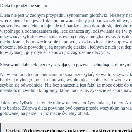
Dieta to głodzenie się – mit
Dieta nie jest w żadnym przypadku synonimem głodówki. Niestety nadal
wręcz niemal nie jeść. Takie pojmowanie diety jest bardzo szkodliwe,
spowodowane efektem jojo, ale też bardzo łatwo dorobić się niedoboró
wspólnego z odchudzaniem się, lecz oznacza styl odżywiania się i w t
odżywiać, czyli stosować zbilansowaną dietę, a nie głodówkę. Absol
odchudzanie, bo możecie sobie naprawdę zaszkodzić, ale też doprowadzi
uboczne, jakie powodują, są naprawdę ciężkie i jednym z nich jest depr
to w sytuacji, gdy otyłość stanowi już zagrożenie dla życia.
Stosowanie tabletek przeczyszczających pozwala schudnąć – olbrzymi
Na wielu forach o odchudzaniu można przeczytać, że warto zażywać t
bardziej mylnego, bo tak naprawdę wypłukujecie sobie tylko wodę z or
szybko się odwodnicie. Nie bez znaczenia jest fakt, że może dojść do u
metabolizm zwolni i kilogramy, które traciliście, zyskacie ze sporą naw
Jak zauważyliście jest wiele mitów na temat odżywiania się i diety. Ab
i to bardzo. Zdrowa dieta powinna być oparta przede wszystkim na w
gotowanej na parze – i już macie świetny obiad.
Czytaj:
Wykrawacze do masy cukrowej – praktyczne narzędzi