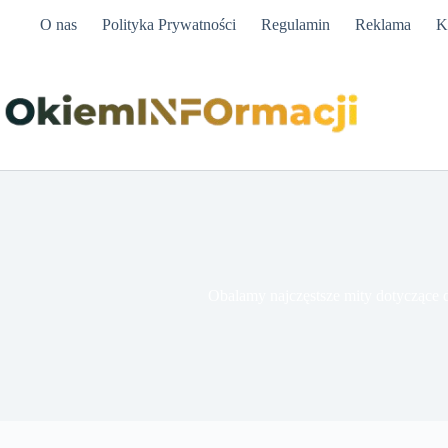
Przejdź
O nas
Polityka Prywatności
Regulamin
Reklama
K
do
treści
Obalamy najczęstsze mity dotyczące d