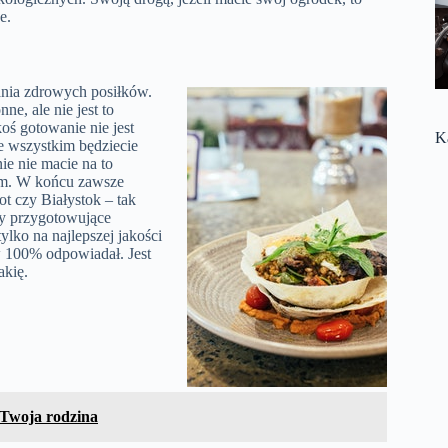
e.
ania zdrowych posiłków.
ne, ale nie jest to
koś gotowanie nie jest
K
ze wszystkim będziecie
ie nie macie na to
wym. W końcu zawsze
ot czy Białystok – tak
my przygotowujące
ylko na najlepszej jakości
w 100% odpowiadał. Jest
akię.
 Twoja rodzina