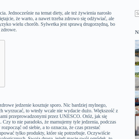
ia. Jednocześnie na temat diety, ale też żywienia narosło
ętajcie, że warto, a nawet trzeba zdrowo się odżywiać, ale
B
ryzyko wielu chorób. Sylwetka jest sprawą drugorzędną, bo
w
ż zdrowe.
N
 zdrowe jedzenie kosztuje sporo. Nic bardziej mylnego,
ich wyrzucać, to wtedy wcale nie wydacie dużo. Większość z
aniami przeprowadzonymi przez UNESCO. Otóż, jak się
Czy to nie paradoks, że marnujemy tyle jedzenia, podczas
rozpocząć od siebie, a to oznacza, że czas przestać
pować tylko produkty, które się potrzebuje. Oczywiście
ologicznych. Swoją drogą, jeżeli macie swój ogródek, to