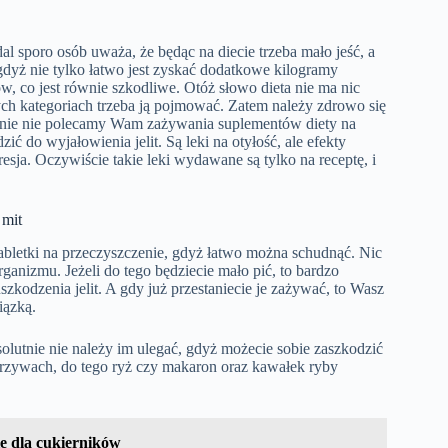
 sporo osób uważa, że będąc na diecie trzeba mało jeść, a
 gdyż nie tylko łatwo jest zyskać dodatkowe kilogramy
w, co jest równie szkodliwe. Otóż słowo dieta nie ma nic
ych kategoriach trzeba ją pojmować. Zatem należy zdrowo się
utnie nie polecamy Wam zażywania suplementów diety na
ć do wyjałowienia jelit. Są leki na otyłość, ale efekty
esja. Oczywiście takie leki wydawane są tylko na receptę, i
 mit
abletki na przeczyszczenie, gdyż łatwo można schudnąć. Nic
ganizmu. Jeżeli do tego będziecie mało pić, to bardzo
szkodzenia jelit. A gdy już przestaniecie je zażywać, to Wasz
iązką.
solutnie nie należy im ulegać, gdyż możecie sobie zaszkodzić
arzywach, do tego ryż czy makaron oraz kawałek ryby
e dla cukierników