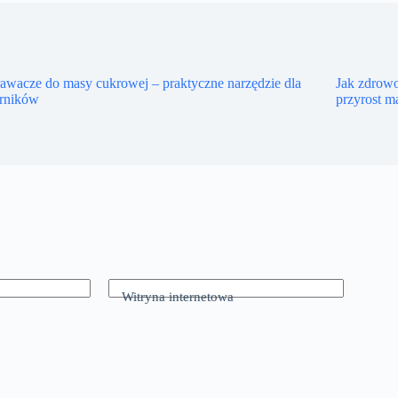
wacze do masy cukrowej – praktyczne narzędzie dla
Jak zdrowo
erników
przyrost m
Witryna internetowa