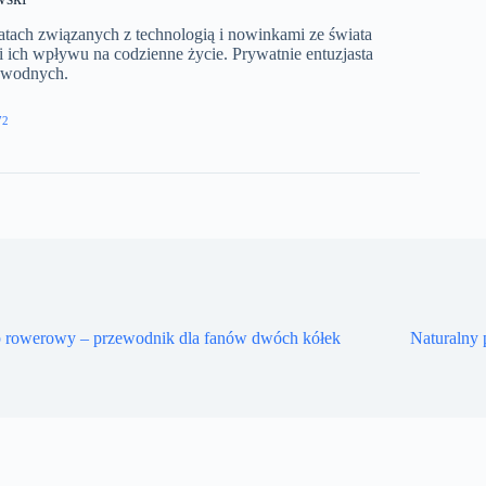
matach związanych z technologią i nowinkami ze świata
 i ich wpływu na codzienne życie. Prywatnie entuzjasta
w wodnych.​
72
p rowerowy – przewodnik dla fanów dwóch kółek
Naturalny p