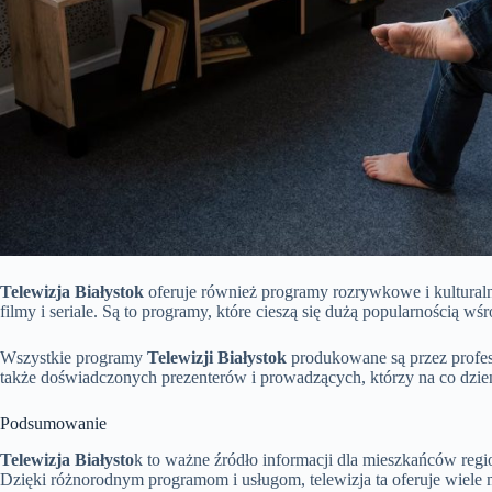
Telewizja Białystok
oferuje również programy rozrywkowe i kulturaln
filmy i seriale. Są to programy, które cieszą się dużą popularnością w
Wszystkie programy
Telewizji Białystok
produkowane są przez profesj
także doświadczonych prezenterów i prowadzących, którzy na co dzi
Podsumowanie
Telewizja Białysto
k to ważne źródło informacji dla mieszkańców regi
Dzięki różnorodnym programom i usługom, telewizja ta oferuje wiele m