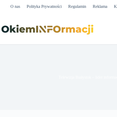
Przejdź
O nas
Polityka Prywatności
Regulamin
Reklama
K
do
treści
Telewizja Białystok – lider informa