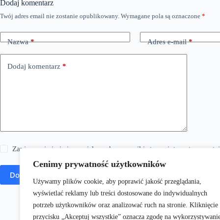
Dodaj komentarz
Twój adres email nie zostanie opublikowany.
Wymagane pola są oznaczone
*
Nazwa
*
Adres e-mail
*
Dodaj komentarz
*
Zapisz moje imię i nazwisko, adres e-mail i stronę internetową w 
Cenimy prywatność użytkowników
Dodaj komentarz
Używamy plików cookie, aby poprawić jakość przeglądania,
wyświetlać reklamy lub treści dostosowane do indywidualnych
potrzeb użytkowników oraz analizować ruch na stronie. Kliknięcie
przycisku „Akceptuj wszystkie” oznacza zgodę na wykorzystywani