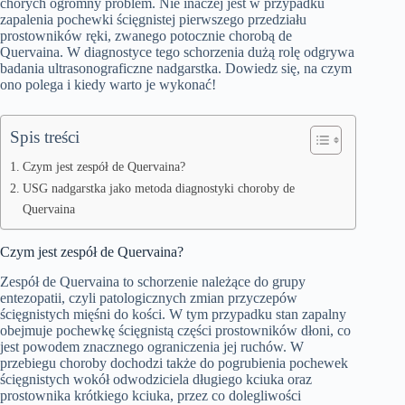
chorych ogromny problem. Nie inaczej jest w przypadku
zapalenia pochewki ścięgnistej pierwszego przedziału
prostowników ręki, zwanego potocznie chorobą de
Quervaina. W diagnostyce tego schorzenia dużą rolę odgrywa
badania ultrasonograficzne nadgarstka. Dowiedz się, na czym
ono polega i kiedy warto je wykonać!
Spis treści
Czym jest zespół de Quervaina?
USG nadgarstka jako metoda diagnostyki choroby de
Quervaina
Czym jest zespół de Quervaina?
Zespół de Quervaina to schorzenie należące do grupy
entezopatii, czyli patologicznych zmian przyczepów
ścięgnistych mięśni do kości. W tym przypadku stan zapalny
obejmuje pochewkę ścięgnistą części prostowników dłoni, co
jest powodem znacznego ograniczenia jej ruchów. W
przebiegu choroby dochodzi także do pogrubienia pochewek
ścięgnistych wokół odwodziciela długiego kciuka oraz
prostownika krótkiego kciuka, przez co dolegliwości