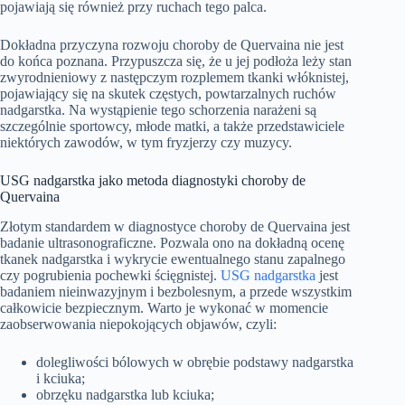
pojawiają się również przy ruchach tego palca.
Dokładna przyczyna rozwoju choroby de Quervaina nie jest
do końca poznana. Przypuszcza się, że u jej podłoża leży stan
zwyrodnieniowy z następczym rozplemem tkanki włóknistej,
pojawiający się na skutek częstych, powtarzalnych ruchów
nadgarstka. Na wystąpienie tego schorzenia narażeni są
szczególnie sportowcy, młode matki, a także przedstawiciele
niektórych zawodów, w tym fryzjerzy czy muzycy.
USG nadgarstka jako metoda diagnostyki choroby de
Quervaina
Złotym standardem w diagnostyce choroby de Quervaina jest
badanie ultrasonograficzne. Pozwala ono na dokładną ocenę
tkanek nadgarstka i wykrycie ewentualnego stanu zapalnego
czy pogrubienia pochewki ścięgnistej.
USG nadgarstka
jest
badaniem nieinwazyjnym i bezbolesnym, a przede wszystkim
całkowicie bezpiecznym. Warto je wykonać w momencie
zaobserwowania niepokojących objawów, czyli:
dolegliwości bólowych w obrębie podstawy nadgarstka
i kciuka;
obrzęku nadgarstka lub kciuka;