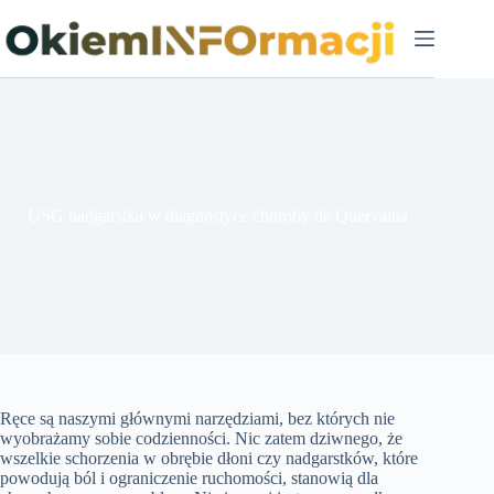
Przejdź
do
treści
USG nadgarstka w diagnostyce choroby de Quervaina
Ręce są naszymi głównymi narzędziami, bez których nie
wyobrażamy sobie codzienności. Nic zatem dziwnego, że
wszelkie schorzenia w obrębie dłoni czy nadgarstków, które
powodują ból i ograniczenie ruchomości, stanowią dla