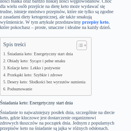
ilości białka oraz bardzo niskiej ilości węglowodanów. Choć
dla wielu osób przejście na dietę keto może wydawać się
trudne, istnieje mnóstwo przepisów, które nie tylko są zgodne
z zasadami diety ketogenicznej, ale także smakują
wyśmienicie. W tym artykule przedstawimy
przepisy keto
,
które pokochasz – proste, smaczne i idealne na każdy dzień.
Spis treści
Śniadania keto: Energetyczny start dnia
Obiady keto: Sycące i pełne smaku
Kolacje keto: Lekko i pożywnie
Przekąski keto: Szybkie i zdrowe
Desery keto: Słodkości bez wyrzutów sumienia
Podsumowanie
Śniadania keto: Energetyczny start dnia
Śniadanie to najważniejszy posiłek dnia, szczególnie na diecie
keto, gdzie kluczowe jest dostarczenie organizmowi
zdrowych tłuszczów na początek dnia. Jednym z popularnych
przepisów keto na śniadanie są jajka w różnych odsłonach.