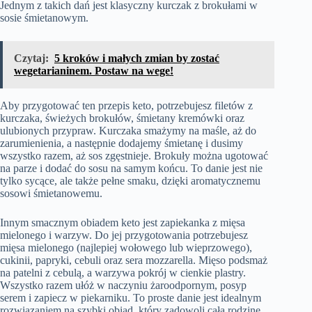
Jednym z takich dań jest klasyczny kurczak z brokułami w
sosie śmietanowym.
Czytaj:
5 kroków i małych zmian by zostać
wegetarianinem. Postaw na wege!
Aby przygotować ten przepis keto, potrzebujesz filetów z
kurczaka, świeżych brokułów, śmietany kremówki oraz
ulubionych przypraw. Kurczaka smażymy na maśle, aż do
zarumienienia, a następnie dodajemy śmietanę i dusimy
wszystko razem, aż sos zgęstnieje. Brokuły można ugotować
na parze i dodać do sosu na samym końcu. To danie jest nie
tylko sycące, ale także pełne smaku, dzięki aromatycznemu
sosowi śmietanowemu.
Innym smacznym obiadem keto jest zapiekanka z mięsa
mielonego i warzyw. Do jej przygotowania potrzebujesz
mięsa mielonego (najlepiej wołowego lub wieprzowego),
cukinii, papryki, cebuli oraz sera mozzarella. Mięso podsmaż
na patelni z cebulą, a warzywa pokrój w cienkie plastry.
Wszystko razem ułóż w naczyniu żaroodpornym, posyp
serem i zapiecz w piekarniku. To proste danie jest idealnym
rozwiązaniem na szybki obiad, który zadowoli całą rodzinę.