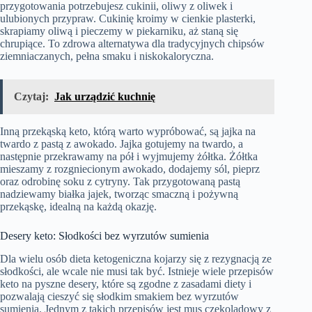
przygotowania potrzebujesz cukinii, oliwy z oliwek i
ulubionych przypraw. Cukinię kroimy w cienkie plasterki,
skrapiamy oliwą i pieczemy w piekarniku, aż staną się
chrupiące. To zdrowa alternatywa dla tradycyjnych chipsów
ziemniaczanych, pełna smaku i niskokaloryczna.
Czytaj:
Jak urządzić kuchnię
Inną przekąską keto, którą warto wypróbować, są jajka na
twardo z pastą z awokado. Jajka gotujemy na twardo, a
następnie przekrawamy na pół i wyjmujemy żółtka. Żółtka
mieszamy z rozgniecionym awokado, dodajemy sól, pieprz
oraz odrobinę soku z cytryny. Tak przygotowaną pastą
nadziewamy białka jajek, tworząc smaczną i pożywną
przekąskę, idealną na każdą okazję.
Desery keto: Słodkości bez wyrzutów sumienia
Dla wielu osób dieta ketogeniczna kojarzy się z rezygnacją ze
słodkości, ale wcale nie musi tak być. Istnieje wiele przepisów
keto na pyszne desery, które są zgodne z zasadami diety i
pozwalają cieszyć się słodkim smakiem bez wyrzutów
sumienia. Jednym z takich przepisów jest mus czekoladowy z