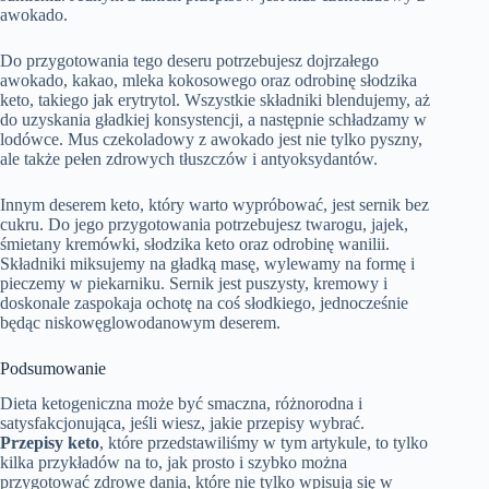
awokado.
Do przygotowania tego deseru potrzebujesz dojrzałego
awokado, kakao, mleka kokosowego oraz odrobinę słodzika
keto, takiego jak erytrytol. Wszystkie składniki blendujemy, aż
do uzyskania gładkiej konsystencji, a następnie schładzamy w
lodówce. Mus czekoladowy z awokado jest nie tylko pyszny,
ale także pełen zdrowych tłuszczów i antyoksydantów.
Innym deserem keto, który warto wypróbować, jest sernik bez
cukru. Do jego przygotowania potrzebujesz twarogu, jajek,
śmietany kremówki, słodzika keto oraz odrobinę wanilii.
Składniki miksujemy na gładką masę, wylewamy na formę i
pieczemy w piekarniku. Sernik jest puszysty, kremowy i
doskonale zaspokaja ochotę na coś słodkiego, jednocześnie
będąc niskowęglowodanowym deserem.
Podsumowanie
Dieta ketogeniczna może być smaczna, różnorodna i
satysfakcjonująca, jeśli wiesz, jakie przepisy wybrać.
Przepisy keto
, które przedstawiliśmy w tym artykule, to tylko
kilka przykładów na to, jak prosto i szybko można
przygotować zdrowe dania, które nie tylko wpisują się w