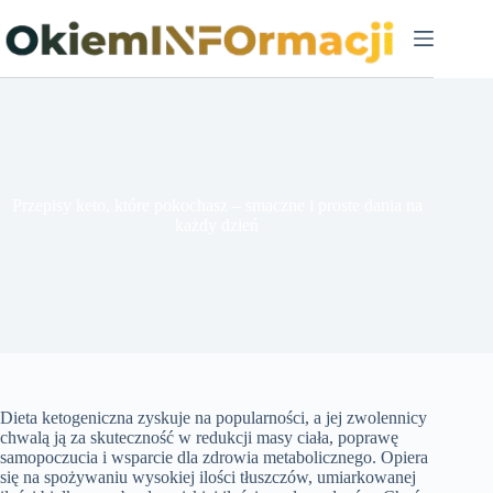
Przejdź
do
treści
Przepisy keto, które pokochasz – smaczne i proste dania na
każdy dzień
Dieta ketogeniczna zyskuje na popularności, a jej zwolennicy
chwalą ją za skuteczność w redukcji masy ciała, poprawę
samopoczucia i wsparcie dla zdrowia metabolicznego. Opiera
się na spożywaniu wysokiej ilości tłuszczów, umiarkowanej