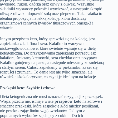
awokado, rukoli, ogórka oraz oliwy z oliwek. Wszystkie
składniki wystarczy pokroić i wymieszać, a następnie skropić
oliwą z oliwek i doprawić solą oraz pieprzem. Taka sałatka to
idealna propozycja na lekką kolację, która dostarczy
organizmowi cennych kwasów tłuszczowych omega-3 i
witamin.
Innym przepisem keto, który sprawdzi się na kolację, jest
zapiekanka z kalafiora i sera. Kalafior to warzywo
niskowęglowodanowe, które świetnie wpisuje się w dietę
ketogeniczną. Do przygotowania zapiekanki potrzebujesz
kalafiora, śmietany kremówki, sera cheddar oraz przypraw.
Kalafior gotujemy na parze, a następnie mieszamy ze śmietaną
i startym serem. Całość zapiekamy w piekarniku, aż ser się
rozpuści i zrumieni. To danie jest nie tylko smaczne, ale
również niskokaloryczne, co czyni je idealnym na kolację.
Przekąski keto: Szybkie i zdrowe
Dieta ketogeniczna nie musi oznaczać rezygnacji z przekąsek.
Wręcz przeciwnie, istnieje wiele
przepisów keto
na zdrowe i
smaczne przekąski, które zaspokoją głód między posiłkami,
nie przekraczając limitu węglowodanów. Jednym z
popularnych wyborów są chipsy z cukinii. Do ich