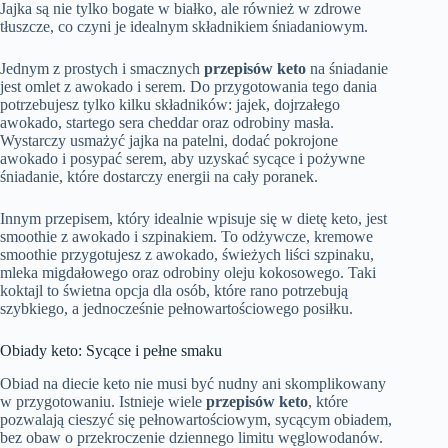
Jajka są nie tylko bogate w białko, ale również w zdrowe
tłuszcze, co czyni je idealnym składnikiem śniadaniowym.
Jednym z prostych i smacznych
przepisów keto
na śniadanie
jest omlet z awokado i serem. Do przygotowania tego dania
potrzebujesz tylko kilku składników: jajek, dojrzałego
awokado, startego sera cheddar oraz odrobiny masła.
Wystarczy usmażyć jajka na patelni, dodać pokrojone
awokado i posypać serem, aby uzyskać sycące i pożywne
śniadanie, które dostarczy energii na cały poranek.
Innym przepisem, który idealnie wpisuje się w dietę keto, jest
smoothie z awokado i szpinakiem. To odżywcze, kremowe
smoothie przygotujesz z awokado, świeżych liści szpinaku,
mleka migdałowego oraz odrobiny oleju kokosowego. Taki
koktajl to świetna opcja dla osób, które rano potrzebują
szybkiego, a jednocześnie pełnowartościowego posiłku.
Obiady keto: Sycące i pełne smaku
Obiad na diecie keto nie musi być nudny ani skomplikowany
w przygotowaniu. Istnieje wiele
przepisów keto
, które
pozwalają cieszyć się pełnowartościowym, sycącym obiadem,
bez obaw o przekroczenie dziennego limitu węglowodanów.