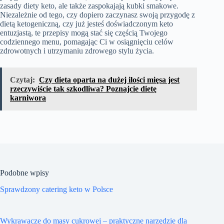
zasady diety keto, ale także zaspokajają kubki smakowe.
Niezależnie od tego, czy dopiero zaczynasz swoją przygodę z
dietą ketogeniczną, czy już jesteś doświadczonym keto
entuzjastą, te przepisy mogą stać się częścią Twojego
codziennego menu, pomagając Ci w osiągnięciu celów
zdrowotnych i utrzymaniu zdrowego stylu życia.
Czytaj:
Czy dieta oparta na dużej ilości mięsa jest
rzeczywiście tak szkodliwa? Poznajcie dietę
karniwora
Podobne wpisy
Sprawdzony catering keto w Polsce
Wykrawacze do masy cukrowej – praktyczne narzędzie dla