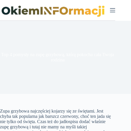
Przejdź
do
treści
Top 4 pomysły na zupę grzybową, którą pokocha cała Twoja
rodzina
Zupa grzybowa najczęściej kojarzy się ze świętami. Jest
chyba tak popularna jak barszcz czerwony, choć ten jada się
nie tylko od święta. Czas też do jadłospisu dodać właśnie
zupę grzybową i tutaj nie mamy na myśli takiej