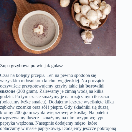
Zupa grzybowa prawie jak gulasz
Czas na kolejny przepis. Ten na pewno spodoba się
wszystkim miłośnikom kuchni węgierskiej. Na początek
oczywiście przygotowujemy grzyby takie jak
borowiki
suszone
(200 gram). Zalewamy je zimną wodą na kilka
godzin. Po tym czasie smażymy je na rozgrzanym tłuszczu
(polecamy łyżkę smalcu). Dodajemy jeszcze wyciśnięte kilka
ząbków czosnku oraz sól i pieprz. Gdy składniki się duszą,
kroimy 200 gram szynki wieprzowej w kostkę. Na patelni
rozgrzewamy tłuszcz i smażymy na nim przyprawę typu
papryka wędzona. Następnie dodajemy mięso, które
obtaczamy w masie paprykowej. Dodajemy jeszcze pokrojoną