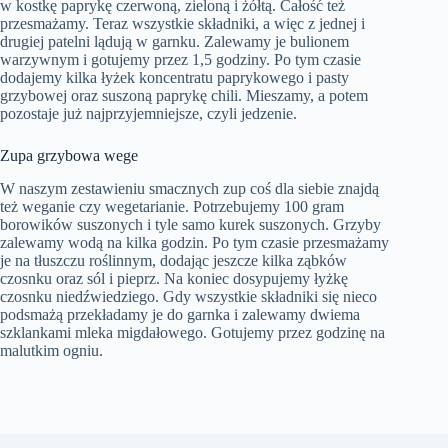
w kostkę paprykę czerwoną, zieloną i żółtą. Całość też
przesmażamy. Teraz wszystkie składniki, a więc z jednej i
drugiej patelni lądują w garnku. Zalewamy je bulionem
warzywnym i gotujemy przez 1,5 godziny. Po tym czasie
dodajemy kilka łyżek koncentratu paprykowego i pasty
grzybowej oraz suszoną paprykę chili. Mieszamy, a potem
pozostaje już najprzyjemniejsze, czyli jedzenie.
Zupa grzybowa wege
W naszym zestawieniu smacznych zup coś dla siebie znajdą
też weganie czy wegetarianie. Potrzebujemy 100 gram
borowików suszonych i tyle samo kurek suszonych. Grzyby
zalewamy wodą na kilka godzin. Po tym czasie przesmażamy
je na tłuszczu roślinnym, dodając jeszcze kilka ząbków
czosnku oraz sól i pieprz. Na koniec dosypujemy łyżkę
czosnku niedźwiedziego. Gdy wszystkie składniki się nieco
podsmażą przekładamy je do garnka i zalewamy dwiema
szklankami mleka migdałowego. Gotujemy przez godzinę na
malutkim ogniu.