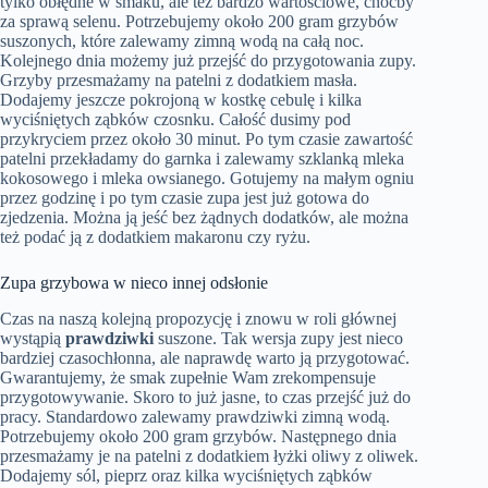
tylko obłędne w smaku, ale też bardzo wartościowe, choćby
za sprawą selenu. Potrzebujemy około 200 gram grzybów
suszonych, które zalewamy zimną wodą na całą noc.
Kolejnego dnia możemy już przejść do przygotowania zupy.
Grzyby przesmażamy na patelni z dodatkiem masła.
Dodajemy jeszcze pokrojoną w kostkę cebulę i kilka
wyciśniętych ząbków czosnku. Całość dusimy pod
przykryciem przez około 30 minut. Po tym czasie zawartość
patelni przekładamy do garnka i zalewamy szklanką mleka
kokosowego i mleka owsianego. Gotujemy na małym ogniu
przez godzinę i po tym czasie zupa jest już gotowa do
zjedzenia. Można ją jeść bez żądnych dodatków, ale można
też podać ją z dodatkiem makaronu czy ryżu.
Zupa grzybowa w nieco innej odsłonie
Czas na naszą kolejną propozycję i znowu w roli głównej
wystąpią
prawdziwki
suszone. Tak wersja zupy jest nieco
bardziej czasochłonna, ale naprawdę warto ją przygotować.
Gwarantujemy, że smak zupełnie Wam zrekompensuje
przygotowywanie. Skoro to już jasne, to czas przejść już do
pracy. Standardowo zalewamy prawdziwki zimną wodą.
Potrzebujemy około 200 gram grzybów. Następnego dnia
przesmażamy je na patelni z dodatkiem łyżki oliwy z oliwek.
Dodajemy sól, pieprz oraz kilka wyciśniętych ząbków