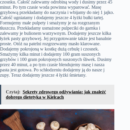
czosnku. Całość zalewamy odrobiną wody i dusimy przez 45
minut. Po tym czasie woda powinna wyparować. Masę
grzybową przekładamy do naczynia i wbijamy do niej 1 jajko.
Całość ugniatamy i dodajemy jeszcze 4 łyżki bułki tartej.
Formujemy małe pulpety i smażymy je na rozgrzanym
tłuszczu. Przekładamy usmażone pulpeciki do garnka i
zalewamy je bulionem warzywnym. Dodajemy jeszcze kilka
łyżek pasty grzybowej. Jej przygotowanie także jest banalnie
proste. Otóż na patelni rozgrzewamy masło klarowane.
Dodajemy pokrojoną w kostkę dużą cebulę i czosnek.
Smażymy kilka minut i dodajemy 100 gram suszonych
grzybów i 100 gram pokrojonych suszonych śliwek. Dusimy
przez 40 minut, a po tym czasie blendujemy masę i nasza
pasta jest gotowa. Po schłodzeniu dodajemy ją do nasze j
zupy. Teraz dodajemy jeszcze 4 łyżki śmietany.
Czytaj:
Sekrety zdrowego odżywiania: jak znaleźć
dobrego dietetyka w Kielcach