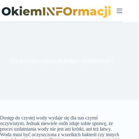
Przejdź
do
treści
Czy złoża filtracyjne są niezbędne w każdej gminie?
Dostęp do czystej wody wydaje się dla nas czymś
oczywistym. Jednak niewiele osób zdaje sobie sprawę, że
proces uzdatniania wody nie jest ani krótki, ani też łatwy.
Woda musi być oczyszczona z wszelkich bakterii czy innych