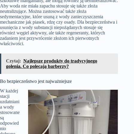
szkodliwe manganiany, ale mogą również ją demineralizować.
Aby woda nie miała zapachu stosuje się także złoża
neutralizujące. Można zastosować także złoża
sedymentacyjne, które usuną z wody zanieczyszczenia
mechaniczne jak piasek, rdzę czy osady. Dla bezpieczeństwa i
usunięcia z wody substancji niepożądanych stosuje się
również węgiel aktywny, ale także regeneranty, których
zadaniem jest przywrócenie złożom ich pierwotnych
właściwości.
Czytaj:
Najlepsze produkty do tradycyjnego
golenia. Co polecają barberzy?
Bo bezpieczeństwo jest najważniejsze
W każdej
stacji
uzdatniani
a wody
stosowane
są
odpowied
nio
dobrane