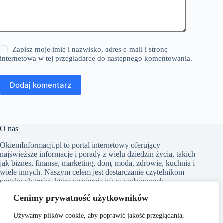
Zapisz moje imię i nazwisko, adres e-mail i stronę
internetową w tej przeglądarce do następnego komentowania.
Dodaj komentarz
O nas
​OkiemInformacji.pl to portal internetowy oferujący
najświeższe informacje i porady z wielu dziedzin życia, takich
jak biznes, finanse, marketing, dom, moda, zdrowie, kuchnia i
wiele innych. Naszym celem jest dostarczanie czytelnikom
rzetelnych treści, które wspierają ich w codziennych
wyborach i poszerzają horyzonty. Dbamy o to, aby nasze
Cenimy prywatność użytkowników
artykuły były zrozumiałe i dostępne dla każdego, niezależnie
od poziomu wiedzy w danym zakresie.
Używamy plików cookie, aby poprawić jakość przeglądania,