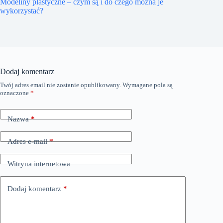
Modeliny plastyczne – czym są i do czego można je
wykorzystać?
Dodaj komentarz
Twój adres email nie zostanie opublikowany.
Wymagane pola są
oznaczone
*
Nazwa
*
Adres e-mail
*
Witryna internetowa
Dodaj komentarz
*