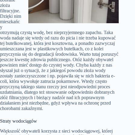
złoża
filtracyjne.
Dzięki nim
mieszkańc
y
otrzymują czystą wodę, bez nieprzyjemnego zapachu. Taka
woda nadaje się wtedy od razu do picia i nie trzeba kupować
tej butelkowanej, która jest kosztowna, a ponadto zazwyczaj
umieszczana jest w plastikowych butelkach, co z kolei
przyczynia się do degradacji środowiska. Warto tutaj poruszyć
jeszcze kwestię zdrowia publicznego. Otóż każdy obywatel
powinien mieć dostęp do czystej wody. Chyba każdy z nas
słyszał już o sytuacji, że z jakiegoś powodu złoża wody
zostały zanieczyszczone i np. pojawiła się w nich bakteria e-
coli, która wywołuje zatrucia pokarmowe. Wtedy często
przyczyną takiego stanu rzeczy jest nieodpowiedni proces
uzdatniania, dlatego też stosowanie odpowiednio dobranych
złóż filtracyjnych i bieżący nadzór nad ich poprawnym
działaniem jest niezbędne, gdyż wpływa na ochronę przed
chorobami zakaźnymi.
Straty wodociągów
Większość obywateli korzysta z sieci wodociągowej, której