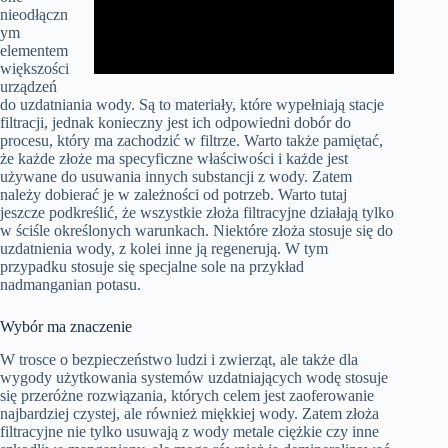
nieodłączn
ym
elementem
większości
urządzeń
do uzdatniania wody. Są to materiały, które wypełniają stacje
filtracji, jednak konieczny jest ich odpowiedni dobór do
procesu, który ma zachodzić w filtrze. Warto także pamiętać,
że każde złoże ma specyficzne właściwości i każde jest
używane do usuwania innych substancji z wody. Zatem
należy dobierać je w zależności od potrzeb. Warto tutaj
jeszcze podkreślić, że wszystkie złoża filtracyjne działają tylko
w ściśle określonych warunkach. Niektóre złoża stosuje się do
uzdatnienia wody, z kolei inne ją regenerują. W tym
przypadku stosuje się specjalne sole na przykład
nadmanganian potasu.
Wybór ma znaczenie
W trosce o bezpieczeństwo ludzi i zwierząt, ale także dla
wygody użytkowania systemów uzdatniających wodę stosuje
się przeróżne rozwiązania, których celem jest zaoferowanie
najbardziej czystej, ale również miękkiej wody. Zatem złoża
filtracyjne nie tylko usuwają z wody metale ciężkie czy inne