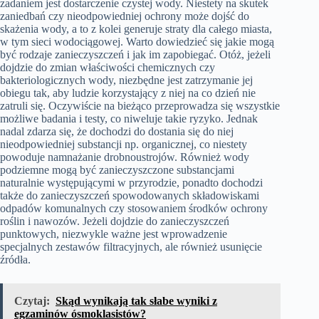
zadaniem jest dostarczenie czystej wody. Niestety na skutek
zaniedbań czy nieodpowiedniej ochrony może dojść do
skażenia wody, a to z kolei generuje straty dla całego miasta,
w tym sieci wodociągowej. Warto dowiedzieć się jakie mogą
być rodzaje zanieczyszczeń i jak im zapobiegać. Otóż, jeżeli
dojdzie do zmian właściwości chemicznych czy
bakteriologicznych wody, niezbędne jest zatrzymanie jej
obiegu tak, aby ludzie korzystający z niej na co dzień nie
zatruli się. Oczywiście na bieżąco przeprowadza się wszystkie
możliwe badania i testy, co niweluje takie ryzyko. Jednak
nadal zdarza się, że dochodzi do dostania się do niej
nieodpowiedniej substancji np. organicznej, co niestety
powoduje namnażanie drobnoustrojów. Również wody
podziemne mogą być zanieczyszczone substancjami
naturalnie występującymi w przyrodzie, ponadto dochodzi
także do zanieczyszczeń spowodowanych składowiskami
odpadów komunalnych czy stosowaniem środków ochrony
roślin i nawozów. Jeżeli dojdzie do zanieczyszczeń
punktowych, niezwykle ważne jest wprowadzenie
specjalnych zestawów filtracyjnych, ale również usunięcie
źródła.
Czytaj:
Skąd wynikają tak słabe wyniki z
egzaminów ósmoklasistów?