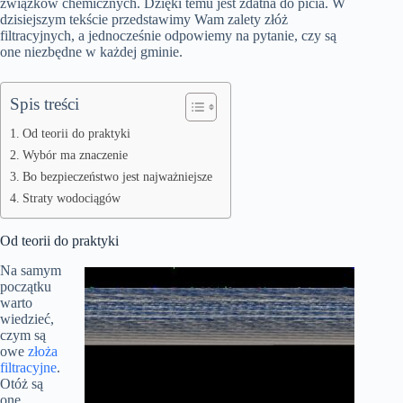
związków chemicznych. Dzięki temu jest zdatna do picia. W
dzisiejszym tekście przedstawimy Wam zalety złóż
filtracyjnych, a jednocześnie odpowiemy na pytanie, czy są
one niezbędne w każdej gminie.
Spis treści
Od teorii do praktyki
Wybór ma znaczenie
Bo bezpieczeństwo jest najważniejsze
Straty wodociągów
Od teorii do praktyki
Na samym
początku
warto
wiedzieć,
czym są
owe
złoża
filtracyjne
.
Otóż są
one