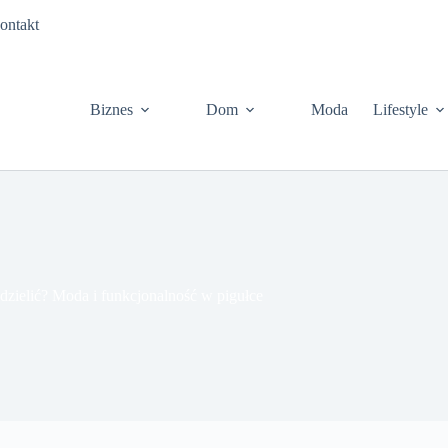
ontakt
Biznes
Dom
Moda
Lifestyle
ę dzielić? Moda i funkcjonalność w pigułce