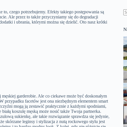
 to, czego potrzebujemy. Efekty takiego postępowania są
ie. Ale przez to także przyczyniamy się do degradacji
B
atki i ubrania, którymi można się dzielić. Oto nasz krótki
w
N
dej męskiej garderobie. Ale co ciekawe może być doskonałym
ć. W przypadku facetów jest ona niezbędnym elementem smart
mężczyźni mogą ją zestawić praktycznie z każdymi spodniami,
 białą koszulę męską może nosić także Twoja partnerka.
szulową sukienkę, ale takie rozwiązanie sprawdza się jedynie,
 skórzane leginsy i stylizacja z nutą rockowego stylu jest
lejny i to bardzo modny look. Z kolei, gdy nie różnicie się