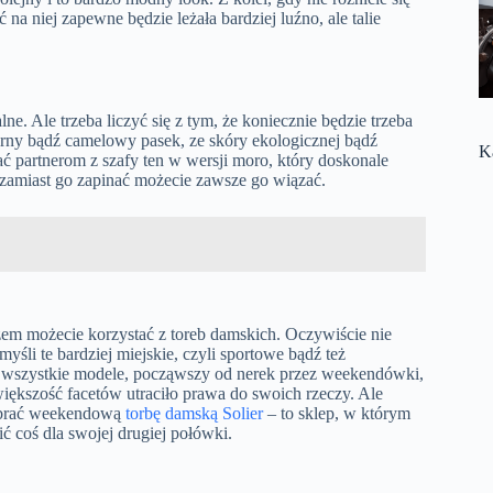
na niej zapewne będzie leżała bardziej luźno, ale talie
ne. Ale trzeba liczyć się z tym, że koniecznie będzie trzeba
zarny bądź camelowy pasek, ze skóry ekologicznej bądź
K
rać partnerom z szafy ten w wersji moro, który doskonale
o zamiast go zapinać możecie zawsze go wiązać.
em możecie korzystać z toreb damskich. Oczywiście nie
yśli te bardziej miejskie, czyli sportowe bądź też
ie wszystkie modele, począwszy od nerek przez weekendówki,
iększość facetów utraciło prawa do swoich rzeczy. Ale
debrać weekendową
torbę damską Solier
– to sklep, w którym
ć coś dla swojej drugiej połówki.