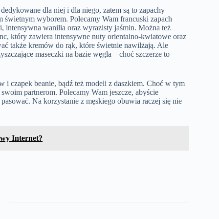
edykowane dla niej i dla niego, zatem są to zapachy
atem świetnym wyborem. Polecamy Wam francuski zapach
i, intensywna wanilia oraz wyrazisty jaśmin. Można też
nc, który zawiera intensywne nuty orientalno-kwiatowe oraz
 także kremów do rąk, które świetnie nawilżają. Ale
czyszczające maseczki na bazie węgla – choć szczerze to
w i czapek beanie, bądź też modeli z daszkiem. Choć w tym
je swoim partnerom. Polecamy Wam jeszcze, abyście
pasować. Na korzystanie z męskiego obuwia raczej się nie
wy Internet?