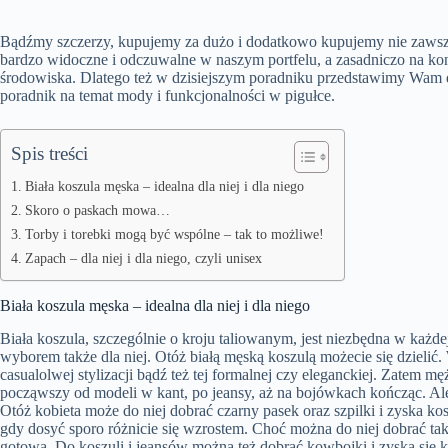
Bądźmy szczerzy, kupujemy za dużo i dodatkowo kupujemy nie zawsze
bardzo widoczne i odczuwalne w naszym portfelu, a zasadniczo na konc
środowiska. Dlatego też w dzisiejszym poradniku przedstawimy Wam dod
poradnik na temat mody i funkcjonalności w pigułce.
Spis treści
Biała koszula męska – idealna dla niej i dla niego
Skoro o paskach mowa…
Torby i torebki mogą być wspólne – tak to możliwe!
Zapach – dla niej i dla niego, czyli unisex
Biała koszula męska – idealna dla niej i dla niego
Biała koszula, szczególnie o kroju taliowanym, jest niezbędna w każ
wyborem także dla niej. Otóż białą męską koszulą możecie się dzieli
casualolwej stylizacji bądź też tej formalnej czy eleganckiej. Zatem 
począwszy od modeli w kant, po jeansy, aż na bojówkach kończąc. Ale
Otóż kobieta może do niej dobrać czarny pasek oraz szpilki i zyska ko
gdy dosyć sporo różnicie się wzrostem. Choć można do niej dobrać także
gotowa. Do koszuli i jeansów można też dobrać kowbojki i zyska się ko