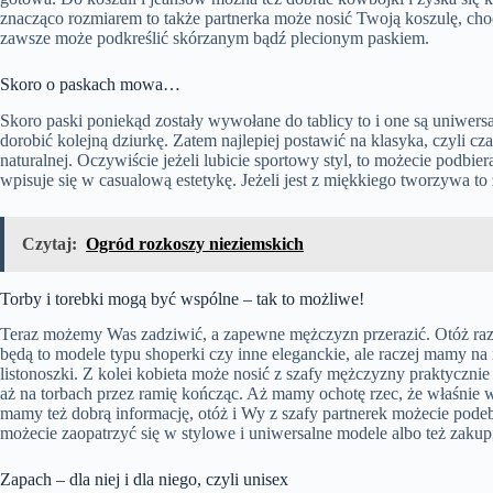
znacząco rozmiarem to także partnerka może nosić Twoją koszulę, choć 
zawsze może podkreślić skórzanym bądź plecionym paskiem.
Skoro o paskach mowa…
Skoro paski poniekąd zostały wywołane do tablicy to i one są uniwersal
dorobić kolejną dziurkę. Zatem najlepiej postawić na klasyka, czyli c
naturalnej. Oczywiście jeżeli lubicie sportowy styl, to możecie podbie
wpisuje się w casualową estetykę. Jeżeli jest z miękkiego tworzywa t
Czytaj:
Ogród rozkoszy nieziemskich
Torby i torebki mogą być wspólne – tak to możliwe!
Teraz możemy Was zadziwić, a zapewne mężczyzn przerazić. Otóż raz
będą to modele typu shoperki czy inne eleganckie, ale raczej mamy na m
listonoszki. Z kolei kobieta może nosić z szafy mężczyzny praktyczn
aż na torbach przez ramię kończąc. Aż mamy ochotę rzec, że właśnie w
mamy też dobrą informację, otóż i Wy z szafy partnerek możecie po
możecie zaopatrzyć się w stylowe i uniwersalne modele albo też zakupi
Zapach – dla niej i dla niego, czyli unisex