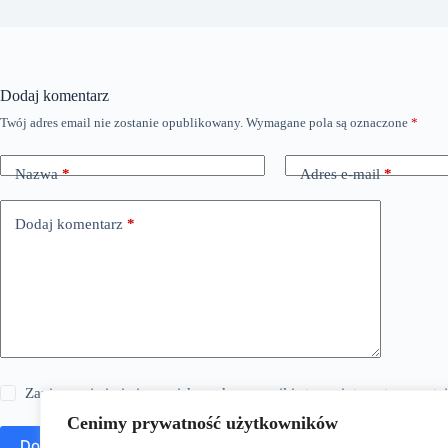
Dodaj komentarz
Twój adres email nie zostanie opublikowany.
Wymagane pola są oznaczone
*
Nazwa
*
Adres e-mail
*
Dodaj komentarz
*
Zapisz moje imię i nazwisko, adres e-mail i stronę internetową w 
Cenimy prywatność użytkowników
Dodaj komentarz