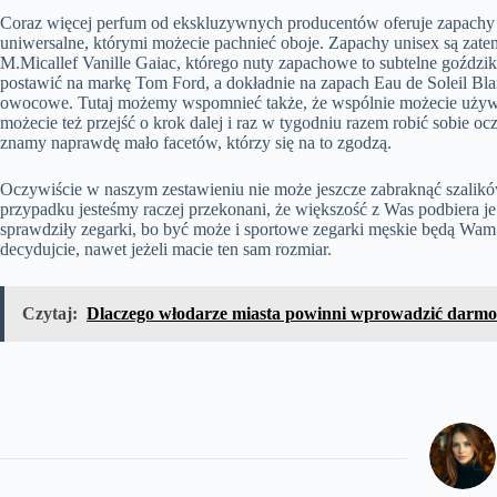
Coraz więcej perfum od ekskluzywnych producentów oferuje zapachy d
uniwersalne, którymi możecie pachnieć oboje. Zapachy unisex są z
M.Micallef Vanille Gaiac, którego nuty zapachowe to subtelne goździk
postawić na markę Tom Ford, a dokładnie na zapach Eau de Soleil Bla
owocowe. Tutaj możemy wspomnieć także, że wspólnie możecie używać
możecie też przejść o krok dalej i raz w tygodniu razem robić sobie o
znamy naprawdę mało facetów, którzy się na to zgodzą.
Oczywiście w naszym zestawieniu nie może jeszcze zabraknąć szalikó
przypadku jesteśmy raczej przekonani, że większość z Was podbiera 
sprawdziły zegarki, bo być może i sportowe zegarki męskie będą Wam 
decydujcie, nawet jeżeli macie ten sam rozmiar.
Czytaj:
Dlaczego włodarze miasta powinni wprowadzić darmo