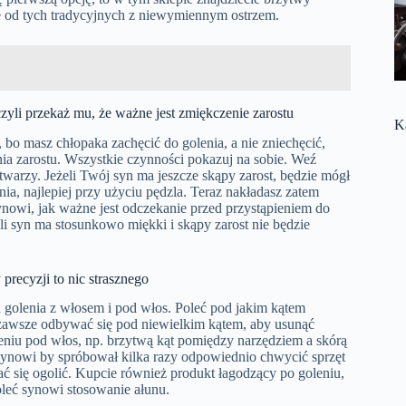
e od tych tradycyjnych z niewymiennym ostrzem.
czyli przekaż mu, że ważne jest zmiękczenie zarostu
K
, bo masz chłopaka zachęcić do golenia, a nie zniechęcić,
nia zarostu. Wszystkie czynności pokazuj na sobie. Weź
twarzy. Jeżeli Twój syn ma jeszcze skąpy zarost, będzie mógł
ia, najlepiej przy użyciu pędzla. Teraz nakładasz zatem
ynowi, jak ważne jest odczekanie przed przystąpieniem do
li syn ma stosunkowo miękki i skąpy zarost nie będzie
precyzji to nic strasznego
 golenia z włosem i pod włos. Poleć pod jakim kątem
zawsze odbywać się pod niewielkim kątem, aby usunąć
leniu pod włos, np. brzytwą kąt pomiędzy narzędziem a skórą
 synowi by spróbował kilka razy odpowiednio chwycić sprzęt
ć się ogolić. Kupcie również produkt łagodzący po goleniu,
oleć synowi stosowanie ałunu.