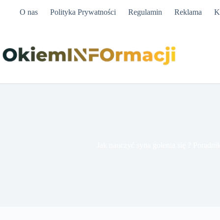
Przejdź
O nas
Polityka Prywatności
Regulamin
Reklama
K
do
treści
Jak nauczyć syna golenia się ? Poradni