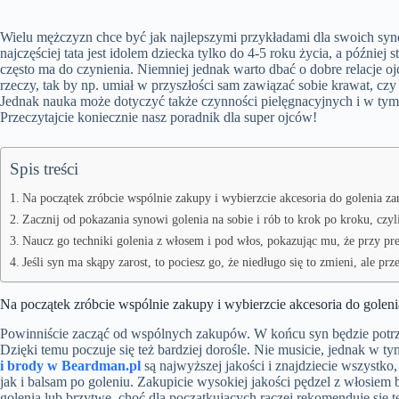
Wielu mężczyzn chce być jak najlepszymi przykładami dla swoich syn
najczęściej tata jest idolem dziecka tylko do 4-5 roku życia, a później 
często ma do czynienia. Niemniej jednak warto dbać o dobre relacje 
rzeczy, tak by np. umiał w przyszłości sam zawiązać sobie krawat, c
Jednak nauka może dotyczyć także czynności pielęgnacyjnych i w tym 
Przeczytajcie koniecznie nasz poradnik dla super ojców!
Spis treści
Na początek zróbcie wspólnie zakupy i wybierzcie akcesoria do golenia za
Zacznij od pokazania synowi golenia na sobie i rób to krok po kroku, czyl
Naucz go techniki golenia z włosem i pod włos, pokazując mu, że przy prec
Jeśli syn ma skąpy zarost, to pociesz go, że niedługo się to zmieni, ale p
Na początek zróbcie wspólnie zakupy i wybierzcie akcesoria do goleni
Powinniście zacząć od wspólnych zakupów. W końcu syn będzie potrz
Dzięki temu poczuje się też bardziej dorośle. Nie musicie, jednak w 
i brody w Beardman.pl
są najwyższej jakości i znajdziecie wszystk
jak i balsam po goleniu. Zakupicie wysokiej jakości pędzel z włosiem
golenia lub brzytwę, choć dla początkujących raczej rekomenduje się t