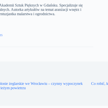
Akademii Sztuk Pięknych w Gdańsku. Specjalizuje się
lnych. Autorka artykułów na temat aranżacji wnętrz i
tuzjastka malarstwa i ogrodnictwa.​
35
olonie żeglarskie we Wrocławiu – czynny wypoczynek
Co robić, k
wieżym powietrzu