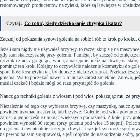
renomowanych producentów na żyletki, które są łatwiejsze w obsłudz
Czytaj:
Co robić, kiedy dziecko łapie chrypka i katar?
Zacznij od pokazania synowi golenia na sobie i rób to krok po kroku, 
Jeżeli sam nigdy nie używałeś brzytwy, to raczej skup się na maszynce
gdy sam skaleczysz się przy goleniu. Pamiętaj, by zacząć od zmiękcza
ręcznik i zmocz go gorącą wodą, a następnie połóż na chwilę na skórę 
pominąć ten krok. Kolejny to oczywiście nałożenie kosmetyku do golen
sporą ilość kosmetyku tak by dobrze zmiękczyć zarost. Przekazujesz s
golenia. Warto poczekać nawet 5 minut aż zarost zmięknie. Znowu, jeś
musiał czekać i będzie mógł od razu przystąpić do golenia.
Naucz go techniki golenia z włosem i pod włos, pokazując mu, że przy 
Niezależnie od tego czy wybierasz brzytwę, czy maszynkę, naucz syna
powinien trzymać maszynkę lub brzytwę. Golenie pod włos powinno 
zarost, a jednocześnie uniknąć większych podrażnień. Z kolei przy go
powinien wynosić 30 stopni (przy goleniu pod włos 15 stopni). Poleć
do golenia i ewentualnie skoryguj chwyt. Teraz już syn może spróbowa
na pewno balsam się sprawdzi, a jeśli dojdzie do uszkodzenia skóry, p