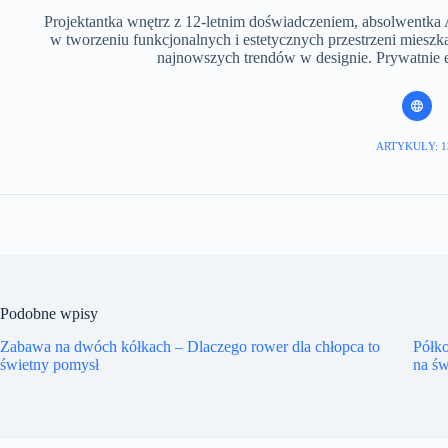
Projektantka wnętrz z 12-letnim doświadczeniem, absolwentka 
w tworzeniu funkcjonalnych i estetycznych przestrzeni mieszka
najnowszych trendów w designie. Prywatnie en
ARTYKUŁY: 1
Podobne wpisy
Zabawa na dwóch kółkach – Dlaczego rower dla chłopca to
Półk
świetny pomysł
na ś