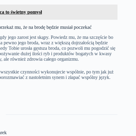
ca to świetny pomysł
e przekaż mu, że na brodę będzie musiał poczekać
dy jego zarost jest skąpy. Powiedz mu, że ma szczęście bo
na pewno jego broda, wraz z większą dojrzałością będzie
iedy Tobie urosła gęstsza broda, co pozwoli mu pogodzić się
spożywanie dużej ilości ryb i produktów bogatych w kwasy
y, ale również zdrowia całego organizmu.
 wszystkie czynności wykonujecie wspólnie, po tym jak już
 porozmawiać z nastoletnim synem i złapać wspólny język.
rek