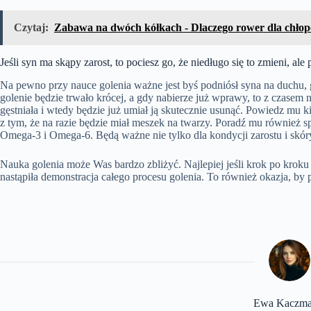
Czytaj:
Zabawa na dwóch kółkach - Dlaczego rower dla chłop
Jeśli syn ma skąpy zarost, to pociesz go, że niedługo się to zmieni, al
Na pewno przy nauce golenia ważne jest byś podniósł syna na duchu, g
golenie będzie trwało krócej, a gdy nabierze już wprawy, to z czasem 
gęstniała i wtedy będzie już umiał ją skutecznie usunąć. Powiedz mu k
z tym, że na razie będzie miał meszek na twarzy. Poradź mu również 
Omega-3 i Omega-6. Będą ważne nie tylko dla kondycji zarostu i skór
Nauka golenia może Was bardzo zbliżyć. Najlepiej jeśli krok po kroku
nastąpiła demonstracja całego procesu golenia. To również okazja, by
​Ewa Kaczma