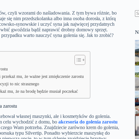
ów, czyli wzorami do naśladowania. Z tym bywa różnie, bo
staje się nim przedszkolanka albo inna osoba dorosła, z którą
B
ojcowsko-synowskie i uczyć syna jak najwięcej przydatnych
w
zy wbić gwoździa bądź naprawić drobny domowy sprzęt.
N
przypadku warto nauczyć syna golenia się. Jak to zrobić?
rostu
i przekaż mu, że ważne jest zmiękczenie zarostu
yzji to nic strasznego
rzekaż mu, że na brodę będzie musiał poczekać
a zarostu
ebował własnej maszynki, ale i kosmetyków do golenia.
tym celu wychodzić z domu, bo
akcesoria do golenia zarostu
o, czego Wam potrzeba. Znajdziecie zarówno krem do golenia,
 borsuka typu Silvertip. Ponadto wybierzcie maszynkę do
ę pierwszą opcję, to w tym sklepie znajdziecie brzytwy