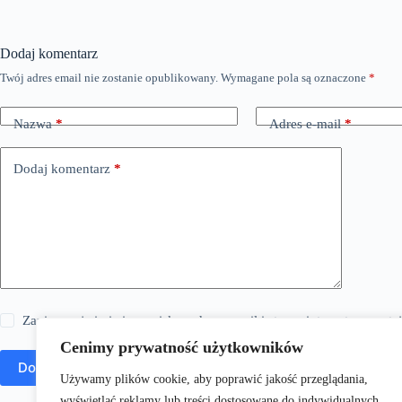
Dodaj komentarz
Twój adres email nie zostanie opublikowany.
Wymagane pola są oznaczone
*
Nazwa
*
Adres e-mail
*
Dodaj komentarz
*
Zapisz moje imię i nazwisko, adres e-mail i stronę internetową w 
Cenimy prywatność użytkowników
Dodaj komentarz
Używamy plików cookie, aby poprawić jakość przeglądania,
wyświetlać reklamy lub treści dostosowane do indywidualnych